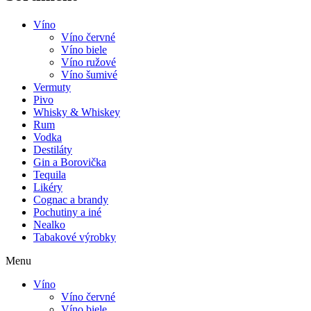
Víno
Víno červné
Víno biele
Víno ružové
Víno šumivé
Vermuty
Pivo
Whisky & Whiskey
Rum
Vodka
Destiláty
Gin a Borovička
Tequila
Likéry
Cognac a brandy
Pochutiny a iné
Nealko
Tabakové výrobky
Menu
Víno
Víno červné
Víno biele