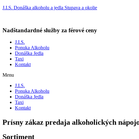
J.I.S. Donáška alkoholu a jedla Stupava a okolie
Nadštandardné služby za férové ceny
J.I.S.
Ponuka Alkoholu
Donáška Jedla
Taxi
Kontakt
Menu
J.I.S.
Ponuka Alkoholu
Donáška Jedla
Taxi
Kontakt
Prísny zákaz predaja alkoholických nápo
Sortiment