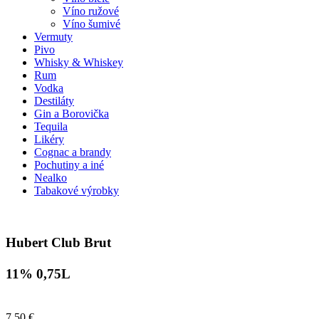
Víno ružové
Víno šumivé
Vermuty
Pivo
Whisky & Whiskey
Rum
Vodka
Destiláty
Gin a Borovička
Tequila
Likéry
Cognac a brandy
Pochutiny a iné
Nealko
Tabakové výrobky
Hubert Club Brut
11% 0,75L
7,50 €