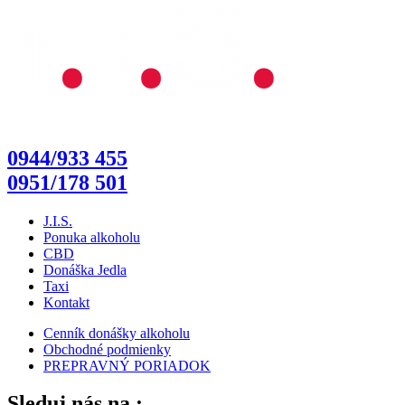
0944/933 455
0951/178 501
J.I.S.
Ponuka alkoholu
CBD
Donáška Jedla
Taxi
Kontakt
Cenník donášky alkoholu
Obchodné podmienky
PREPRAVNÝ PORIADOK
Sleduj nás na :