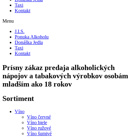
Taxi
Kontakt
Menu
J.I.S.
Ponuka Alkoholu
Donáška Jedla
Taxi
Kontakt
Prísny zákaz predaja alkoholických
nápojov a tabakových výrobkov osobám
mladším ako 18 rokov
Sortiment
Víno
Víno červné
Víno biele
Víno ružové
Víno šumivé