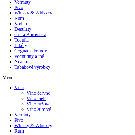
Vermuty
Pivo
Whisky & Whiskey
Rum
Vodka
Destiláty
Gin a Borovička
Tequila
Likéry
Cognac a brandy
Pochutiny a iné
Nealko
Tabakové výrobky
Menu
Víno
Víno červné
Víno biele
Víno ružové
Víno šumivé
Vermuty
Pivo
Whisky & Whiskey
Rum