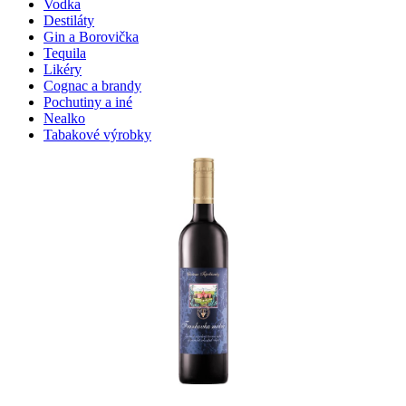
Vodka
Destiláty
Gin a Borovička
Tequila
Likéry
Cognac a brandy
Pochutiny a iné
Nealko
Tabakové výrobky