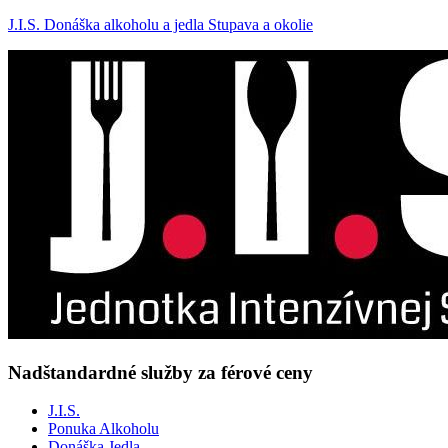
J.I.S. Donáška alkoholu a jedla Stupava a okolie
Nadštandardné služby za férové ceny
J.I.S.
Ponuka Alkoholu
Donáška Jedla