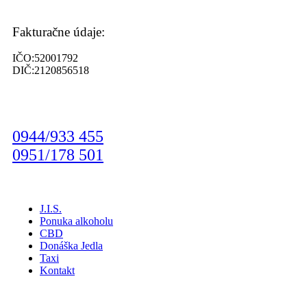
Fakturačne údaje:
IČO:52001792
DIČ:2120856518
0944/933 455
0951/178 501
J.I.S.
Ponuka alkoholu
CBD
Donáška Jedla
Taxi
Kontakt