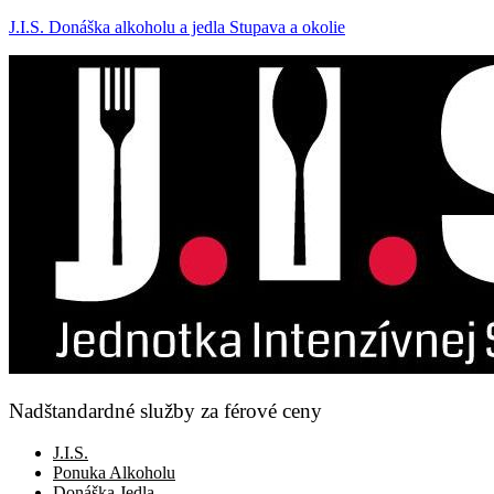
J.I.S. Donáška alkoholu a jedla Stupava a okolie
Nadštandardné služby za férové ceny
J.I.S.
Ponuka Alkoholu
Donáška Jedla