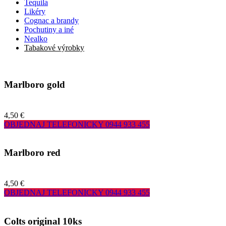
Tequila
Likéry
Cognac a brandy
Pochutiny a iné
Nealko
Tabakové výrobky
Marlboro gold
4,50 €
OBJEDNAJ TELEFONICKY
0944 933 455
Marlboro red
4,50 €
OBJEDNAJ TELEFONICKY
0944 933 455
Colts original 10ks