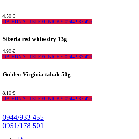
4,50 €
OBJEDNAJ TELEFONICKY
0944 933 455
Siberia red white dry 13g
4,90 €
OBJEDNAJ TELEFONICKY
0944 933 455
Golden Virginia tabak 50g
8,10 €
OBJEDNAJ TELEFONICKY
0944 933 455
0944/933 455
0951/178 501
J.I.S.