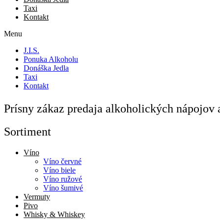
Taxi
Kontakt
Menu
J.I.S.
Ponuka Alkoholu
Donáška Jedla
Taxi
Kontakt
Prísny zákaz predaja alkoholických nápojo
Sortiment
Víno
Víno červné
Víno biele
Víno ružové
Víno šumivé
Vermuty
Pivo
Whisky & Whiskey