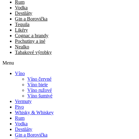
Rum
Vodka
Destiláty
Gin a Borovička
Tequila
Likéry
Cognac a brandy
Pochutiny a iné
Nealko
Tabakové výrobky
Menu
Víno
Víno červné
Víno biele
Víno ružové
Víno šumivé
Vermuty
Pivo
Whisky & Whiskey
Rum
Vodka
Destiláty
Gin a Borovička