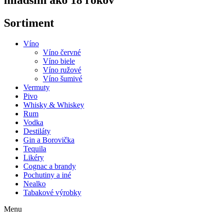
mladším ako 18 rokov
Sortiment
Víno
Víno červné
Víno biele
Víno ružové
Víno šumivé
Vermuty
Pivo
Whisky & Whiskey
Rum
Vodka
Destiláty
Gin a Borovička
Tequila
Likéry
Cognac a brandy
Pochutiny a iné
Nealko
Tabakové výrobky
Menu