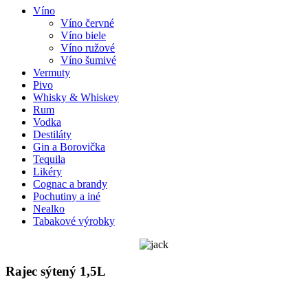
Víno
Víno červné
Víno biele
Víno ružové
Víno šumivé
Vermuty
Pivo
Whisky & Whiskey
Rum
Vodka
Destiláty
Gin a Borovička
Tequila
Likéry
Cognac a brandy
Pochutiny a iné
Nealko
Tabakové výrobky
Rajec sýtený 1,5L