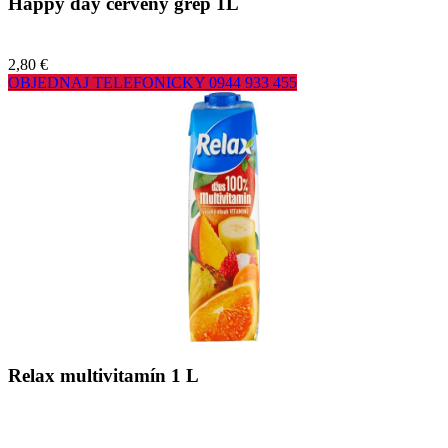
Happy day červený grep 1L
2,80 €
OBJEDNAJ TELEFONICKY
0944 933 455
Relax multivitamín 1 L