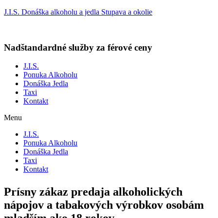
J.I.S. Donáška alkoholu a jedla Stupava a okolie
Nadštandardné služby za férové ceny
J.I.S.
Ponuka Alkoholu
Donáška Jedla
Taxi
Kontakt
Menu
J.I.S.
Ponuka Alkoholu
Donáška Jedla
Taxi
Kontakt
Prísny zákaz predaja alkoholických
nápojov a tabakových výrobkov osobám