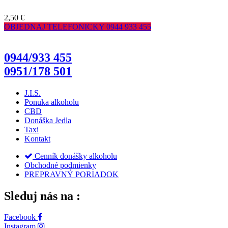
2,50 €
OBJEDNAJ TELEFONICKY
0944 933 455
0944/933 455
0951/178 501
J.I.S.
Ponuka alkoholu
CBD
Donáška Jedla
Taxi
Kontakt
Cenník donášky alkoholu
Obchodné podmienky
PREPRAVNÝ PORIADOK
Sleduj nás na :
Facebook
Instagram