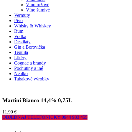
Víno ružové
Víno šumivé
Vermuty
Pivo
Whisky & Whiskey
Rum
Vodka
Destiláty
Gin a Borovička
Tequila
Likéry
Cognac a brandy
Pochutiny a iné
Nealko
Tabakové výrobky
Martini Bianco 14,4% 0,75L
11,90 €
OBJEDNAJ TELEFONICKY
0944 933 455