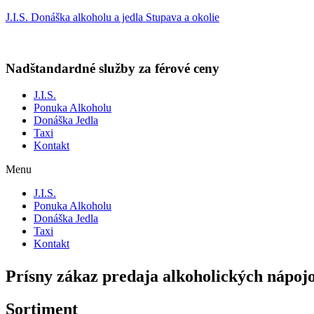
J.I.S. Donáška alkoholu a jedla Stupava a okolie
Nadštandardné služby za férové ceny
J.I.S.
Ponuka Alkoholu
Donáška Jedla
Taxi
Kontakt
Menu
J.I.S.
Ponuka Alkoholu
Donáška Jedla
Taxi
Kontakt
Prísny zákaz predaja alkoholických nápo
Sortiment