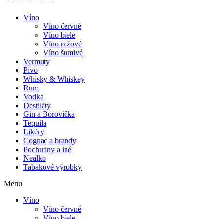
Víno
Víno červné
Víno biele
Víno ružové
Víno šumivé
Vermuty
Pivo
Whisky & Whiskey
Rum
Vodka
Destiláty
Gin a Borovička
Tequila
Likéry
Cognac a brandy
Pochutiny a iné
Nealko
Tabakové výrobky
Menu
Víno
Víno červné
Víno biele