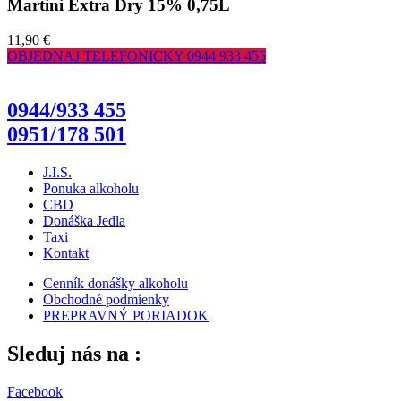
Martini Extra Dry 15% 0,75L
11,90 €
OBJEDNAJ TELEFONICKY
0944 933 455
0944/933 455
0951/178 501
J.I.S.
Ponuka alkoholu
CBD
Donáška Jedla
Taxi
Kontakt
Cenník donášky alkoholu
Obchodné podmienky
PREPRAVNÝ PORIADOK
Sleduj nás na :
Facebook