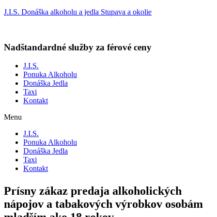
J.I.S. Donáška alkoholu a jedla Stupava a okolie
Nadštandardné služby za férové ceny
J.I.S.
Ponuka Alkoholu
Donáška Jedla
Taxi
Kontakt
Menu
J.I.S.
Ponuka Alkoholu
Donáška Jedla
Taxi
Kontakt
Prísny zákaz predaja alkoholických
nápojov a tabakových výrobkov osobám