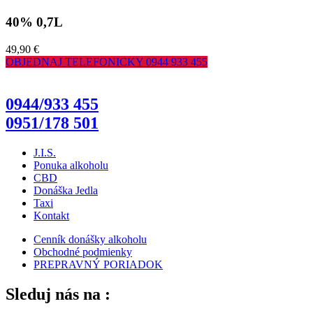
40% 0,7L
49,90 €
OBJEDNAJ TELEFONICKY
0944 933 455
0944/933 455
0951/178 501
J.I.S.
Ponuka alkoholu
CBD
Donáška Jedla
Taxi
Kontakt
Cenník donášky alkoholu
Obchodné podmienky
PREPRAVNÝ PORIADOK
Sleduj nás na :