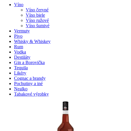
Víno
Víno červné
Víno biele
Víno ružové
Víno šumivé
Vermuty
Pivo
Whisky & Whiskey
Rum
Vodka
Destiláty
Gin a Borovička
Tequila
Likéry
Cognac a brandy
Pochutiny a iné
Nealko
Tabakové výrobky