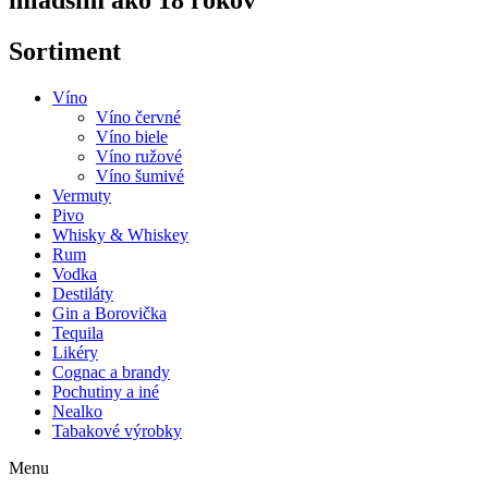
mladším ako 18 rokov
Sortiment
Víno
Víno červné
Víno biele
Víno ružové
Víno šumivé
Vermuty
Pivo
Whisky & Whiskey
Rum
Vodka
Destiláty
Gin a Borovička
Tequila
Likéry
Cognac a brandy
Pochutiny a iné
Nealko
Tabakové výrobky
Menu