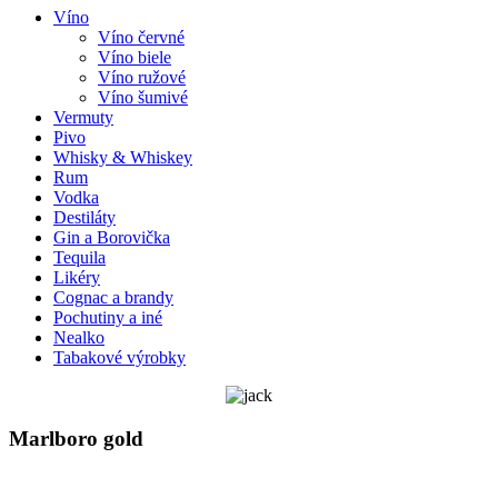
Víno
Víno červné
Víno biele
Víno ružové
Víno šumivé
Vermuty
Pivo
Whisky & Whiskey
Rum
Vodka
Destiláty
Gin a Borovička
Tequila
Likéry
Cognac a brandy
Pochutiny a iné
Nealko
Tabakové výrobky
Marlboro gold