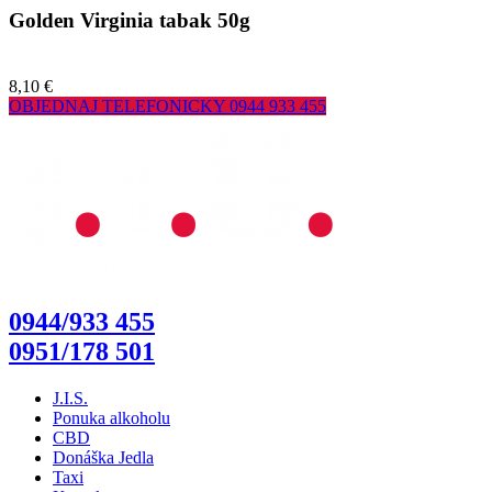
Golden Virginia tabak 50g
8,10 €
OBJEDNAJ TELEFONICKY
0944 933 455
0944/933 455
0951/178 501
J.I.S.
Ponuka alkoholu
CBD
Donáška Jedla
Taxi