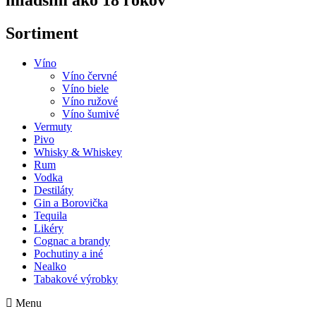
mladším ako 18 rokov
Sortiment
Víno
Víno červné
Víno biele
Víno ružové
Víno šumivé
Vermuty
Pivo
Whisky & Whiskey
Rum
Vodka
Destiláty
Gin a Borovička
Tequila
Likéry
Cognac a brandy
Pochutiny a iné
Nealko
Tabakové výrobky
Menu