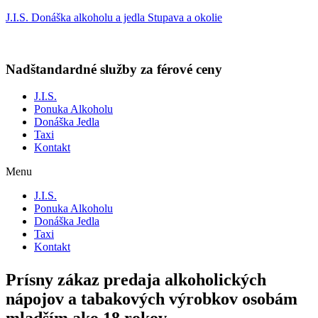
J.I.S. Donáška alkoholu a jedla Stupava a okolie
Nadštandardné služby za férové ceny
J.I.S.
Ponuka Alkoholu
Donáška Jedla
Taxi
Kontakt
Menu
J.I.S.
Ponuka Alkoholu
Donáška Jedla
Taxi
Kontakt
Prísny zákaz predaja alkoholických
nápojov a tabakových výrobkov osobám