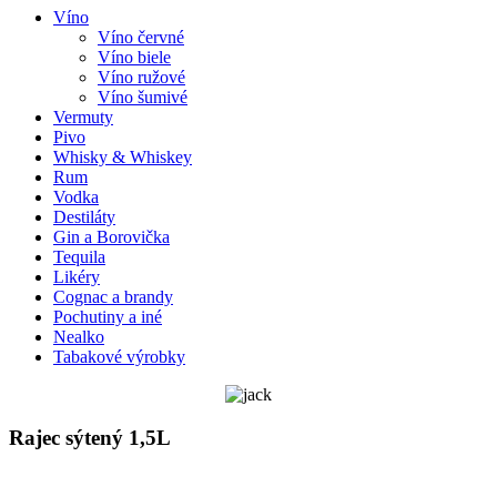
Víno
Víno červné
Víno biele
Víno ružové
Víno šumivé
Vermuty
Pivo
Whisky & Whiskey
Rum
Vodka
Destiláty
Gin a Borovička
Tequila
Likéry
Cognac a brandy
Pochutiny a iné
Nealko
Tabakové výrobky
Rajec sýtený 1,5L