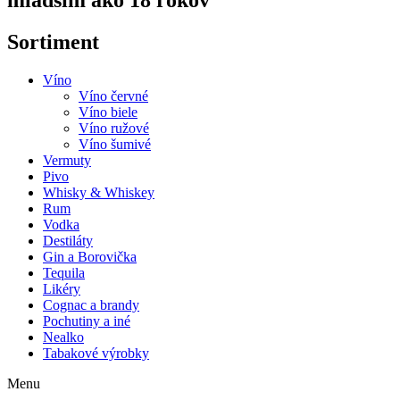
mladším ako 18 rokov
Sortiment
Víno
Víno červné
Víno biele
Víno ružové
Víno šumivé
Vermuty
Pivo
Whisky & Whiskey
Rum
Vodka
Destiláty
Gin a Borovička
Tequila
Likéry
Cognac a brandy
Pochutiny a iné
Nealko
Tabakové výrobky
Menu